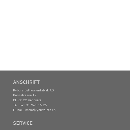
ANSCHRIFT
Kyburz Bettwarenfabrik AG
Bernstrasse 19
CH-3122 Kehrsatz
Tel: +41 31 961 15 25
E-Mail:
info(at)kyburz-bfb.ch
SERVICE