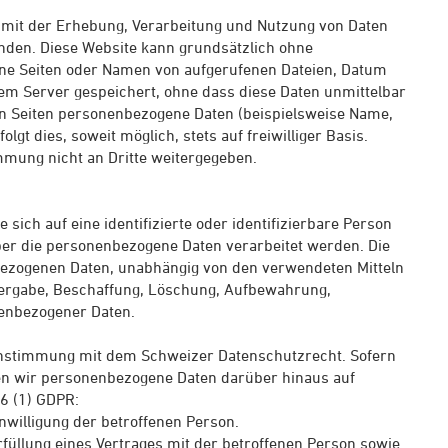
h mit der Erhebung, Verarbeitung und Nutzung von Daten
den. Diese Website kann grundsätzlich ohne
ene Seiten oder Namen von aufgerufenen Dateien, Datum
em Server gespeichert, ohne dass diese Daten unmittelbar
en Seiten personenbezogene Daten (beispielsweise Name,
gt dies, soweit möglich, stets auf freiwilliger Basis.
mung nicht an Dritte weitergegeben.
sich auf eine identifizierte oder identifizierbare Person
über die personenbezogene Daten verarbeitet werden. Die
ezogenen Daten, unabhängig von den verwendeten Mitteln
tergabe, Beschaffung, Löschung, Aufbewahrung,
enbezogener Daten.
instimmung mit dem Schweizer Datenschutzrecht. Sofern
en wir personenbezogene Daten darüber hinaus auf
6 (1) GDPR:
nwilligung der betroffenen Person.
rfüllung eines Vertrages mit der betroffenen Person sowie