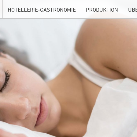
HOTELLERIE-GASTRONOMIE
PRODUKTION
ÜB
Duvets und Kissen
Unser Rundum-Servi
Fir
Bettwäsche
Umwelt
Nac
ella
Frottierwäsche und Spirella
Pflegehinweise
Güt
Tischwäsche
Spezialanfertigungen
Tea
Küche und Service
Swissness
Off
Encasing
Kon