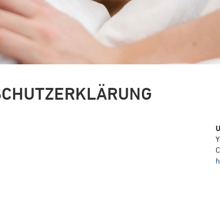
SCHUTZERKLÄRUNG
U
Y
C
h