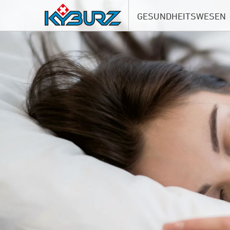
GESUNDHEITSWESEN
Duvets und Kissen
Bettwäsche
Frottierwäsche und Spir
Inkontinenz
Küche und Service