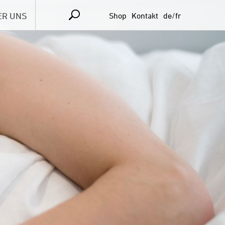
ER UNS
Shop
Kontakt
de
fr
ce
ma
hhaltigkeit
esiegel
m
ene Stellen
takt & Anfahrt