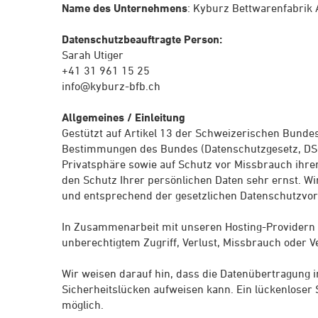
Name des Unternehmens
: Kyburz Bettwarenfabrik
Datenschutzbeauftragte Person:
Sarah Utiger
+41 31 961 15 25
info@kyburz-bfb.ch
Allgemeines / Einleitung
Gestützt auf Artikel 13 der Schweizerischen Bunde
Bestimmungen des Bundes (Datenschutzgesetz, DSG
Privatsphäre sowie auf Schutz vor Missbrauch ihre
den Schutz Ihrer persönlichen Daten sehr ernst. W
und entsprechend der gesetzlichen Datenschutzvor
In Zusammenarbeit mit unseren Hosting-Providern 
unberechtigtem Zugriff, Verlust, Missbrauch oder V
Wir weisen darauf hin, dass die Datenübertragung i
Sicherheitslücken aufweisen kann. Ein lückenloser S
möglich.