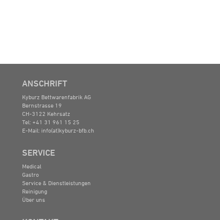
ANSCHRIFT
Kyburz Bettwarenfabrik AG
Bernstrasse 19
CH-3122 Kehrsatz
Tel: +41 31 961 15 25
E-Mail:
info(at)kyburz-bfb.ch
SERVICE
Medical
Gastro
Service & Dienstleistungen
Reinigung
Über uns